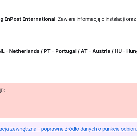
ug InPost International
. Zawiera informację o instalacji oraz 
 NL - Netherlands / PT - Portugal / AT - Austria / HU - Hu
i):
racja zewnętrzna – poprawne źródło danych o punkcie odbior