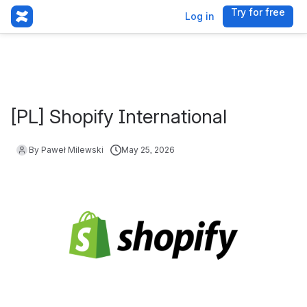
Try for free
, (opens 
Log in
[PL] Shopify International
By Paweł Milewski
May 25, 2026
Open