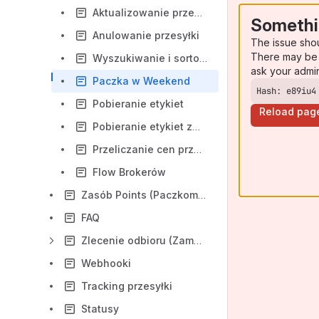
Aktualizowanie przesyłki
Somethi
Anulowanie przesyłki
The issue sho
There may be 
Wyszukiwanie i sortowanie przesyłek
ask your admi
Paczka w Weekend
Hash: e89iu4
Pobieranie etykiet
Reload pag
Pobieranie etykiet zwrotnych
Przeliczanie cen przesyłek
Flow Brokerów
Zasób Points (Paczkomat®, PaczkoPunkty)
FAQ
Zlecenie odbioru (Zamawianie kuriera)
Webhooki
Tracking przesyłki
Statusy