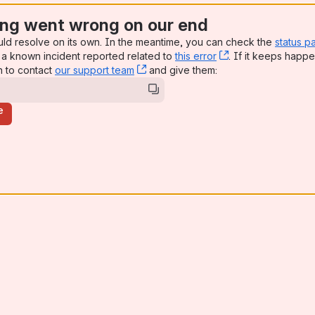
ng went wrong on our end
uld resolve on its own. In the meantime, you can check the
status p
a known incident reported related to
this error
, (opens new win
. If it keeps happe
n to contact
our support team
, (opens new window)
and give them:
e