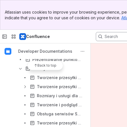
Results will update as you type.
Banner
Atlassian uses cookies to improve your browsing experience, per
Top Bar
InPost Integration FAQ
indicate that you agree to our use of cookies on your device.
Atl
Sidebar
API ShipX
Main Content
Dokumentacja API ShipX
Confluence
Autoryzacja / Kolekcje zapytań
Proces integracji z usługami InPost
Developer Documentations
Prezentowanie punktów odbioru
Back to top
Przesyłka
Tworzenie przesyłki w trybie uproszczonym
Tworzenie przesyłki w trybie ofertowym
Rozmiary i usługi dla przesyłek
Tworzenie i podgląd wielu przesyłek
Obsługa serwisów SMART
Tworzenie przesyłki eSmartMIX